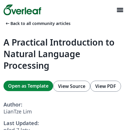
menu
arrow_left_alt
Back to all community articles
A Practical Introduction to
Natural Language
Processing
Open as Template
View Source
View PDF
Author:
LianTze Lim
Last Updated:
před 7 lety