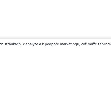
ch stránkách, k analýze a k podpoře marketingu, což může zahrnova
About
About us
Careers