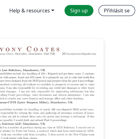
Help & resources
Sign up
Přihlásit se