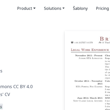
Product
Solutions
Šablony
Pricing
es
mmons CC BY 4.0
s' CV
s