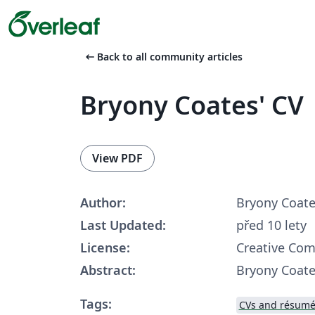
arrow_left_alt
Back to all community articles
Bryony Coates' CV
View PDF
Author:
Bryony Coat
Last Updated:
před 10 lety
License:
Creative Co
Abstract:
Bryony Coate
Tags:
CVs and résumé