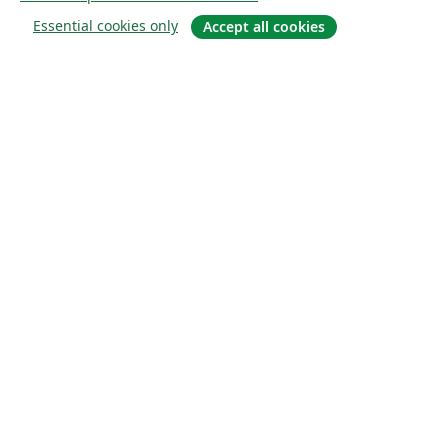
Essential cookies only
Accept all cookies
About
About us
Careers
Blog
Solutions
For business
For universities