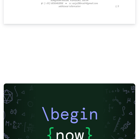
\begin
{
now
}