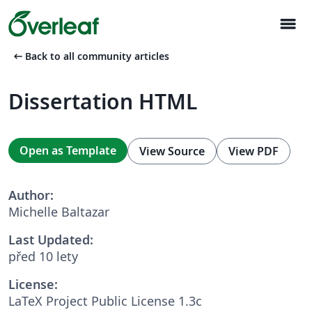
menu
arrow_left_alt
Back to all community articles
Dissertation HTML
Open as Template
View Source
View PDF
Author:
Michelle Baltazar
Last Updated:
před 10 lety
License:
LaTeX Project Public License 1.3c