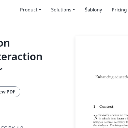
Product
Solutions
Šablony
Pricing
on
teraction
r
ew PDF
CC BY 4.0