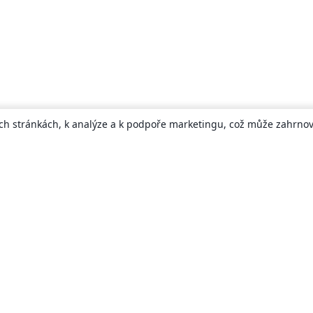
ch stránkách, k analýze a k podpoře marketingu, což může zahrnova
About
About us
Careers