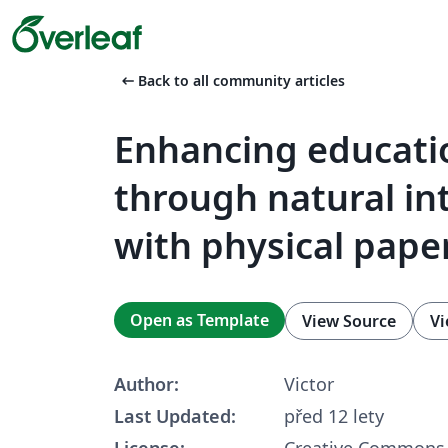
arrow_left_alt
Back to all community articles
Enhancing educati
through natural in
with physical pape
Open as Template
View Source
Vi
Author:
Victor
Last Updated:
před 12 lety
License:
Creative Commons 