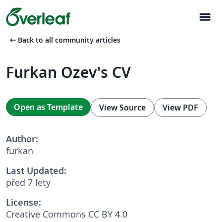
menu
arrow_left_alt
Back to all community articles
Furkan Ozev's CV
Open as Template
View Source
View PDF
Author:
furkan
Last Updated:
před 7 lety
License:
Creative Commons CC BY 4.0