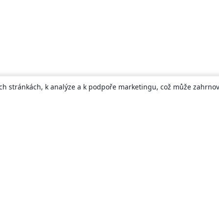
ch stránkách, k analýze a k podpoře marketingu, což může zahrnova
About
About us
Careers