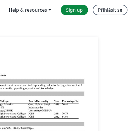
Help & resources
Sign up
Přihlásit se