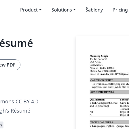
Product
Solutions
Šablony
Pricing
Résumé
ew PDF
mmons CC BY 4.0
gh's Résumé
s