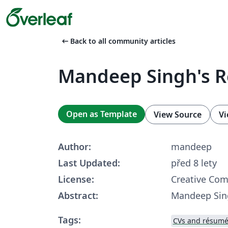
arrow_left_alt
Back to all community articles
Mandeep Singh's 
Open as Template
View Source
Vi
Author:
mandeep
Last Updated:
před 8 lety
License:
Creative Co
Abstract:
Mandeep Sin
Tags:
CVs and résumé