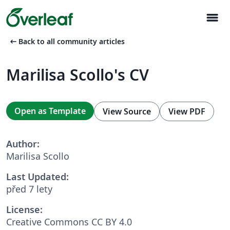
menu
arrow_left_alt
Back to all community articles
Marilisa Scollo's CV
Open as Template
View Source
View PDF
Author:
Marilisa Scollo
Last Updated:
před 7 lety
License:
Creative Commons CC BY 4.0