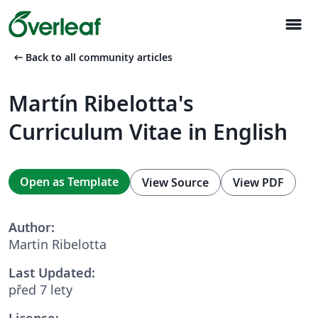
menu
arrow_left_alt
Back to all community articles
Martín Ribelotta's
Curriculum Vitae in English
Open as Template
View Source
View PDF
Author:
Martin Ribelotta
Last Updated:
před 7 lety
License: