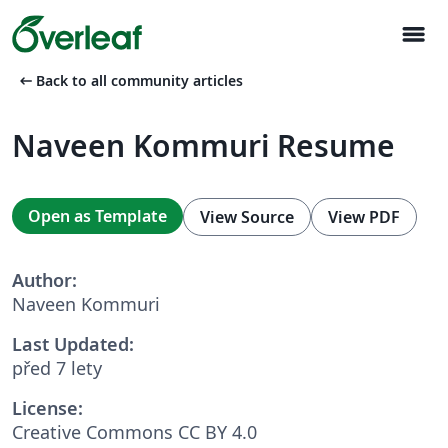
menu
arrow_left_alt
Back to all community articles
Naveen Kommuri Resume
Open as Template
View Source
View PDF
Author:
Naveen Kommuri
Last Updated:
před 7 lety
License:
Creative Commons CC BY 4.0