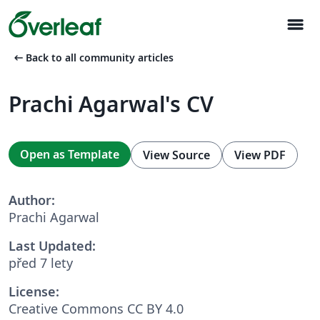
menu
arrow_left_alt
Back to all community articles
Prachi Agarwal's CV
Open as Template
View Source
View PDF
Author:
Prachi Agarwal
Last Updated:
před 7 lety
License:
Creative Commons CC BY 4.0