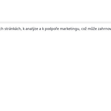
ch stránkách, k analýze a k podpoře marketingu, což může zahrnova
About
About us
Careers
Blog