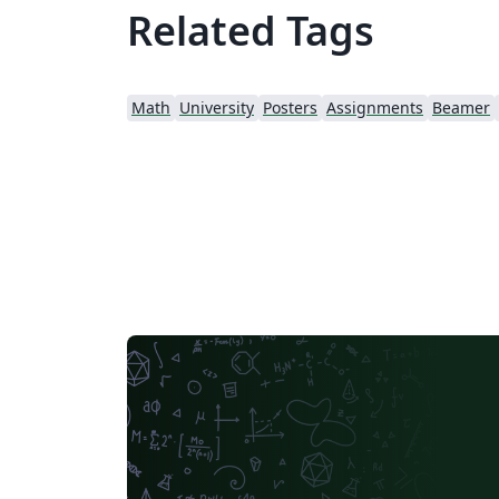
Related Tags
Math
University
Posters
Assignments
Beamer