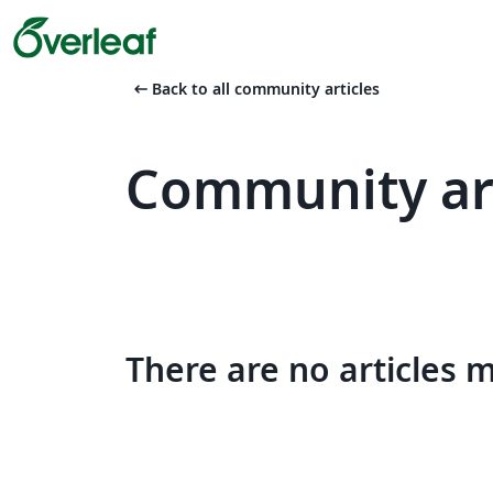
arrow_left_alt
Back to all community articles
Community art
There are no articles 