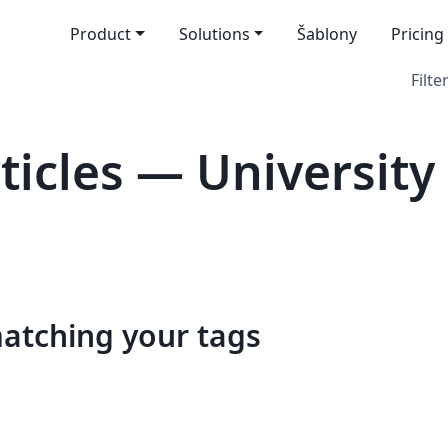
Product
Solutions
Šablony
Pricing
Filte
icles — University
matching your tags