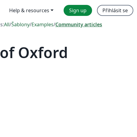
Help & resources
Sign up
Přihlásit se
rs:
All
/
Šablony
/
Examples
/
Community articles
 of Oxford