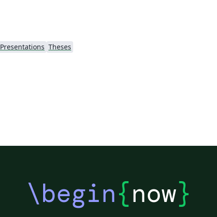
Presentations
Theses
\begin
{
now
}