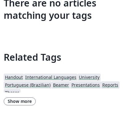
There are no articles
matching your tags
Related Tags
Handout
International Languages
University
Portuguese (Brazilian)
Beamer
Presentations
Reports
Theses
Show more