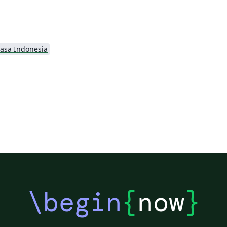
asa Indonesia
\begin
{
now
}