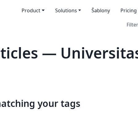
Product
Solutions
Šablony
Pricing
Filte
icles — Universita
matching your tags