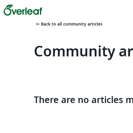
arrow_left_alt
Back to all community articles
Community art
There are no articles 