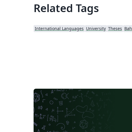
Related Tags
International Languages
University
Theses
Bah