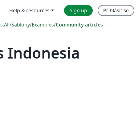
Help & resources
Sign up
Přihlásit se
rs:
All
/
Šablony
/
Examples
/
Community articles
s Indonesia