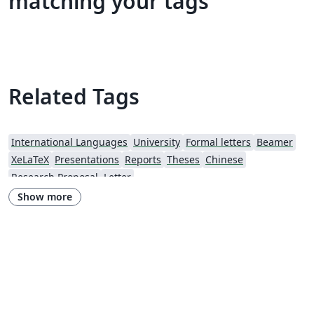
matching your tags
Related Tags
International Languages
University
Formal letters
Beamer
XeLaTeX
Presentations
Reports
Theses
Chinese
Research Proposal
Letter
Show more