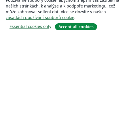
Používáme soubory cookie, abychom zlepšili Váš zážitek na
našich stránkách, k analýze a k podpoře marketingu, což
může zahrnovat sdílení dat. Více se dozvíte v našich
zásadách používání souborů cookie
.
Essential cookies only
Accept all cookies
About
About us
Careers
Blog
Solutions
For business
For universities