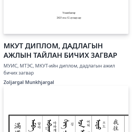
МКУТ ДИПЛОМ, ДАДЛАГЫН
АЖЛЫН ТАЙЛАН БИЧИХ ЗАГВАР
МУИС, МТЭС, МКУТ-ийн диплом, дадлагын ажил
бичих загвар
Zoljargal Munkhjargal