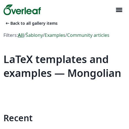
menu
arrow_left_alt
Back to all gallery items
Filters:
All
/
Šablony
/
Examples
/
Community articles
LaTeX templates and
examples — Mongolian
Recent