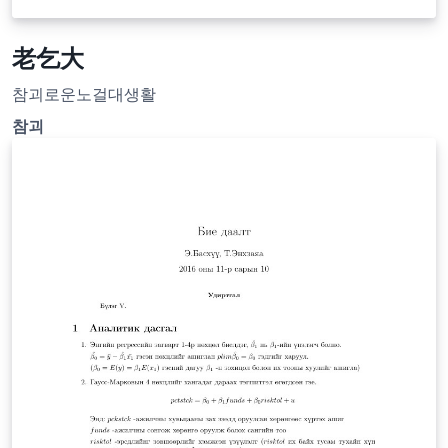
老乞大
참괴로운노걸대생활
참괴