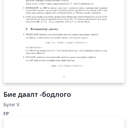
Бие даалт -бодлого
Бүлэг V.
FP