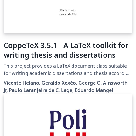
CoppeTeX 3.5.1 - A LaTeX toolkit for
writing thesis and dissertations
This project provides a LaTeX document class suitable
for writing academic dissertations and thesis according
to the formatting rules established by the Alberto Luiz
Vicente Helano, Geraldo Xexéo, George O. Ainsworth
Coimbra Institute for Graduate Studies and Research in
Jr, Paulo Laranjeira da C. Lage, Eduardo Mangeli
Engineering (COPPE/UFRJ). The 'coppe' class contains a
minimalist set of macro commands which allows its
users to create the required textual elements following
the COPPE/UFRJ dissertation/thesis guidelines. Among
these elements, there are a front cover, a title page,
cataloging details, native and foreign languages