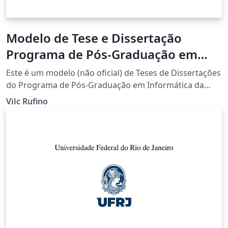
Modelo de Tese e Dissertação
Programa de Pós-Graduação em
Informática (PPGI) - UFRJ
Este é um modelo (não oficial) de Teses de Dissertações
do Programa de Pós-Graduação em Informática da
Universidade do Rio de Janeiro (PPGI-UFRJ). De acordo
Vilc Rufino
com as normas ABNT NBR, e Manual para elaboração e
normalização de dissertações e teses
(https://www.sibi.ufrj.br/index.php/manuais-e-
publicacoes); Usando-se o suíte de pacotes ABNTeX2 e
derivações de seus modelos canônicos, os quais
recomendo observar.