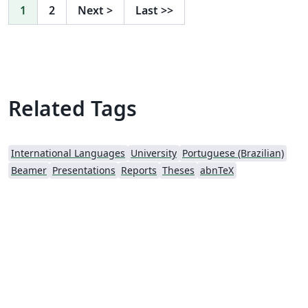
1
2
Next
>
Last
>>
Related Tags
International Languages
University
Portuguese (Brazilian)
Beamer
Presentations
Reports
Theses
abnTeX