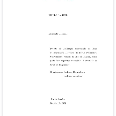
abstracts, table of contents, and list of bibliographic
references. Although it is tied to the COPPE/UFRJ
guidelines, it can be easily ported to other institutions.
This version follows the document: Norma para a
Elaboração Gráfica de Teses/Dissertações COPPE/UFRJ
Aprovada pela CPGP em 15 de julho de 2008 Com
correção no Anexo III, páginas 19 e 20, em 01/10/2009
(Revisada em 10/09/2010) (Revisada em 26/11/2019 –
Alteração da Folha Aprovação, Anexo III, páginas 22 e
23) Important Notice - ReadMe first! This project is NOT
officially supported by COPPE/UFRJ. All of its content is
distributed in the hope that it will be useful, but without
any warranty; without even the implied warranty of
merchantability or fitness for a particular purpose. It is
under the GNU General Public License version 3.