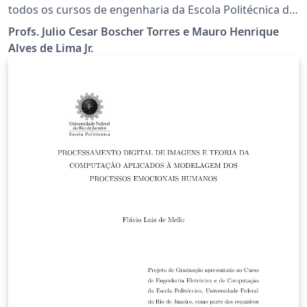
todos os cursos de engenharia da Escola Politécnica da
Universidade Federal do Rio de Janeiro
Profs. Julio Cesar Boscher Torres e Mauro Henrique
Alves de Lima Jr.