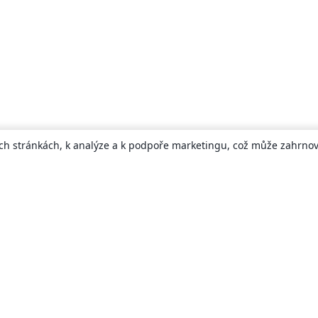
ch stránkách, k analýze a k podpoře marketingu, což může zahrnova
About
About us