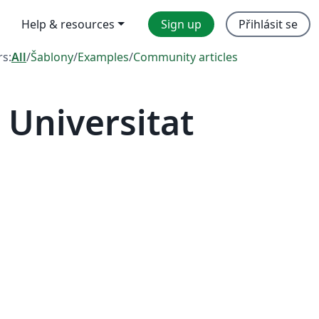
Help & resources
Sign up
Přihlásit se
rs:
All
/
Šablony
/
Examples
/
Community articles
Universitat