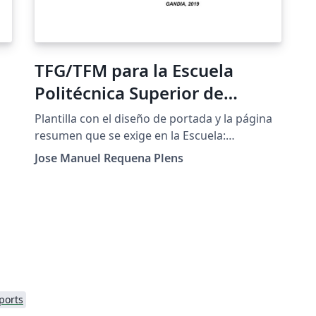
TFG/TFM para la Escuela
Politécnica Superior de
Gandía (UPV)
Plantilla con el diseño de portada y la página
resumen que se exige en la Escuela:
http://www.upv.es/contenidos/CGANDIA/admi
Jose Manuel Requena Plens
nistracion/U0737366.pdf
ports