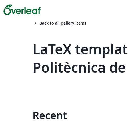
arrow_left_alt
Back to all gallery items
LaTeX templat
Politècnica de
Recent