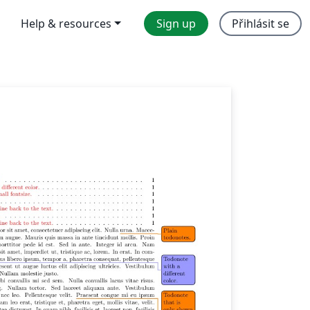
Help & resources
Sign up
Přihlásit se