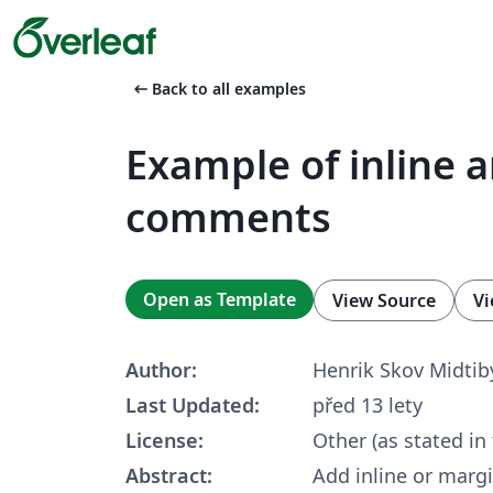
arrow_left_alt
Back to all examples
Example of inline 
comments
Open as Template
View Source
Vi
Author:
Henrik Skov Midtib
Last Updated:
před 13 lety
License:
Other (as stated in
Abstract:
Add inline or mar