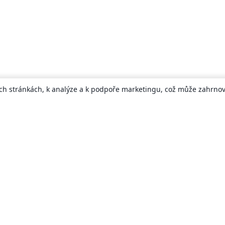
ch stránkách, k analýze a k podpoře marketingu, což může zahrnova
About
About us
Careers