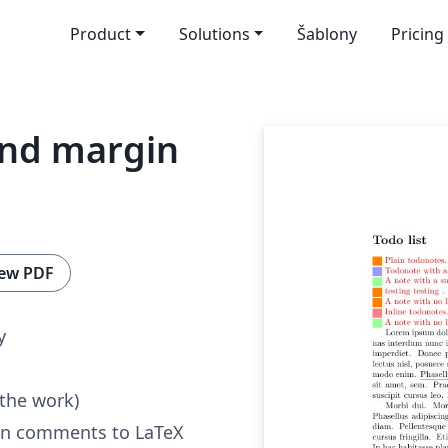
Product
Solutions
Šablony
Pricing
and margin
ew PDF
y
 the work)
gin comments to LaTeX