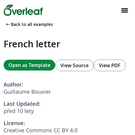
menu
arrow_left_alt
Back to all examples
French letter
Open as Template
View Source
View PDF
Author:
Guillaume Bouvier
Last Updated:
před 10 lety
License:
Creative Commons CC BY 4.0