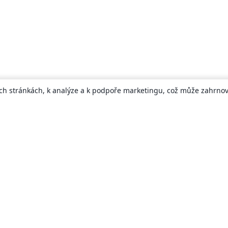
ch stránkách, k analýze a k podpoře marketingu, což může zahrnova
About
About us
Careers