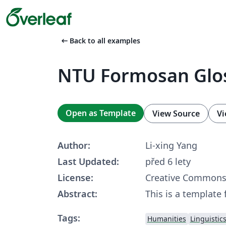
arrow_left_alt
Back to all examples
NTU Formosan Glo
Open as Template
View Source
Vi
Author:
Li-xing Yang
Last Updated:
před 6 lety
License:
Creative Commons 
Abstract:
This is a template
Tags:
Humanities
Linguistic