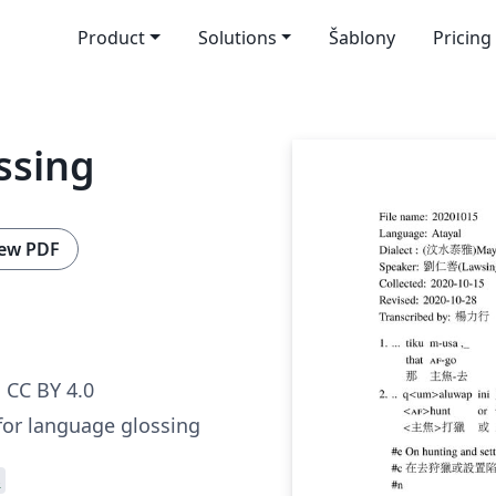
Product
Solutions
Šablony
Pricing
ssing
ew PDF
CC BY 4.0
 for language glossing
s