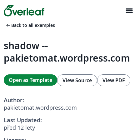
menu
arrow_left_alt
Back to all examples
shadow --
pakietomat.wordpress.com
Open as Template
View Source
View PDF
Author:
pakietomat.wordpress.com
Last Updated:
před 12 lety
License: