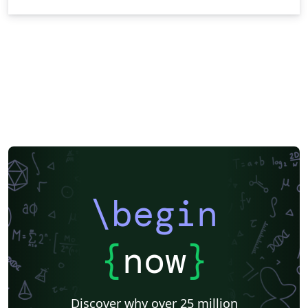
\begin
{
now
}
Discover why over 25 million