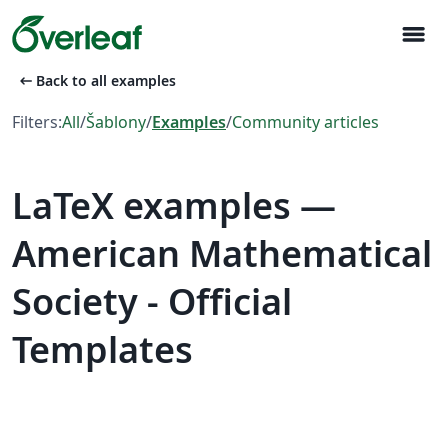
menu
arrow_left_alt
Back to all examples
Filters:
All
/
Šablony
/
Examples
/
Community articles
LaTeX examples —
American Mathematical
Society - Official
Templates