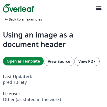
menu
arrow_left_alt
Back to all examples
Using an image as a
document header
Open as Template
View Source
View PDF
Last Updated:
před 13 lety
License:
Other (as stated in the work)