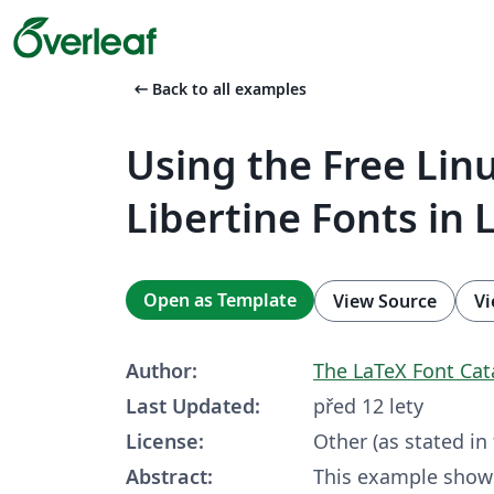
arrow_left_alt
Back to all examples
Using the Free Lin
Libertine Fonts in 
Open as Template
View Source
Vi
Author:
The LaTeX Font Ca
Last Updated:
před 12 lety
License:
Other (as stated in
Abstract:
This example shows