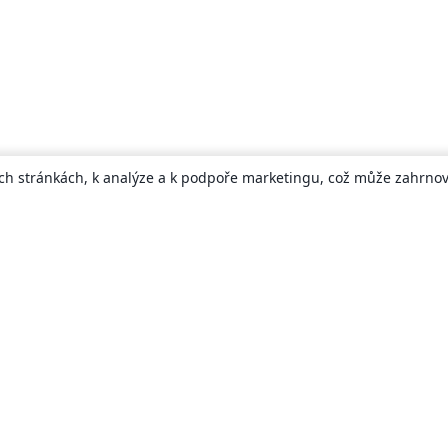
ch stránkách, k analýze a k podpoře marketingu, což může zahrnova
About
About us
Careers