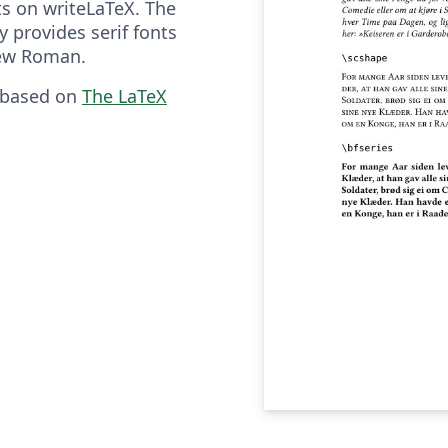
s on writeLaTeX. The
y provides serif fonts
New Roman.
 based on
The LaTeX