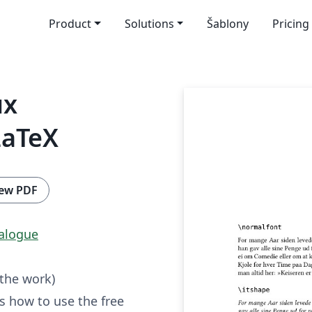
Product
Solutions
Šablony
Pricing
ux
LaTeX
ew PDF
talogue
 the work)
 how to use the free