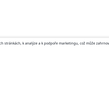
ch stránkách, k analýze a k podpoře marketingu, což může zahrnova
About
About us
Careers