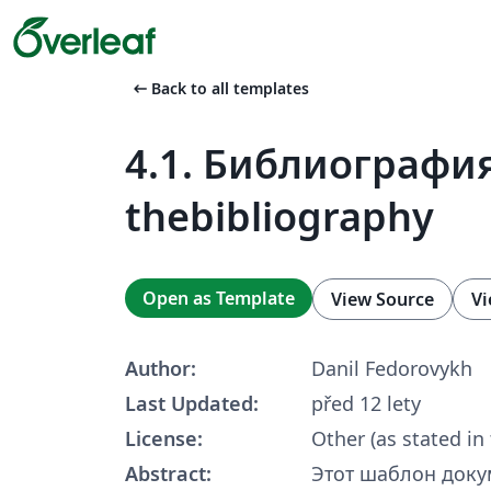
arrow_left_alt
Back to all templates
4.1. Библиография
thebibliography
Open as Template
View Source
Vi
Author:
Danil Fedorovykh
Last Updated:
před 12 lety
License:
Other (as stated in
Abstract:
Этот шаблон доку