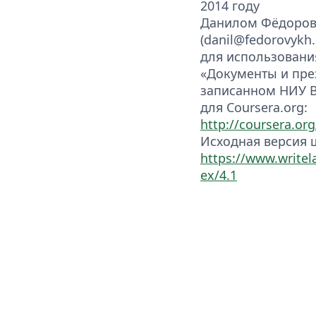
2014 году
Данилом Фёдоро
(danil@fedorovykh.
для использования
«Документы и през
записанном НИУ
для Coursera.org:
http://coursera.org
Исходная версия
https://www.writel
ex/4.1