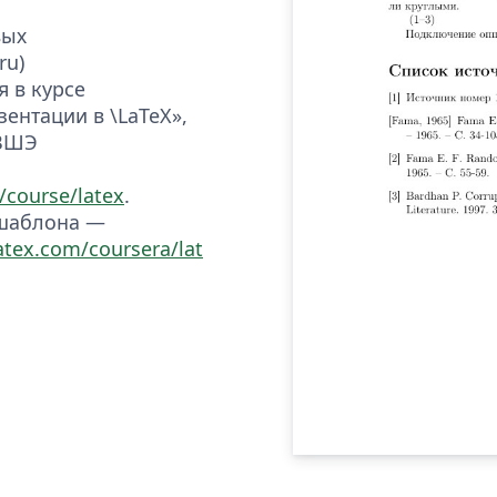
вых
ru)
 в курсе
ентации в \LaTeX»,
 ВШЭ
/course/latex
.
 шаблона —
atex.com/coursera/lat