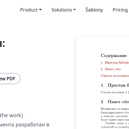
Product
Solutions
Šablony
Pricing
:
ew PDF
 the work)
мента разработан в