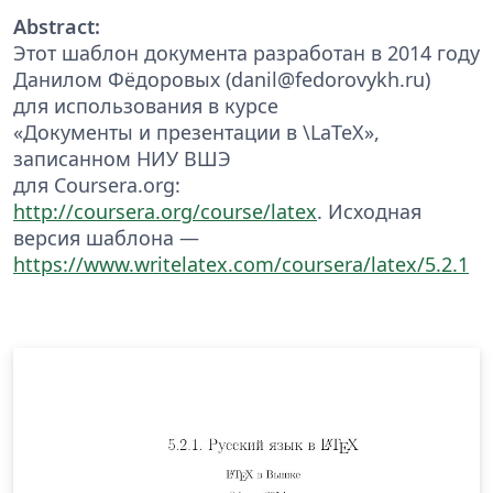
Abstract:
Этот шаблон документа разработан в 2014 году
Данилом Фёдоровых (danil@fedorovykh.ru)
для использования в курсе
«Документы и презентации в \LaTeX»,
записанном НИУ ВШЭ
для Coursera.org:
http://coursera.org/course/latex
. Исходная
версия шаблона —
https://www.writelatex.com/coursera/latex/5.2.1