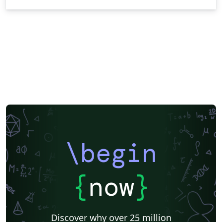
\begin
{
now
}
Discover why over 25 million