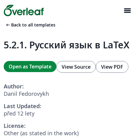
menu
arrow_left_alt
Back to all templates
5.2.1. Русский язык в LaTeX
Open as Template
View Source
View PDF
Author:
Danil Fedorovykh
Last Updated:
před 12 lety
License:
Other (as stated in the work)