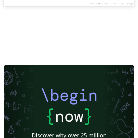
\begin
{
now
}
Discover why over 25 million