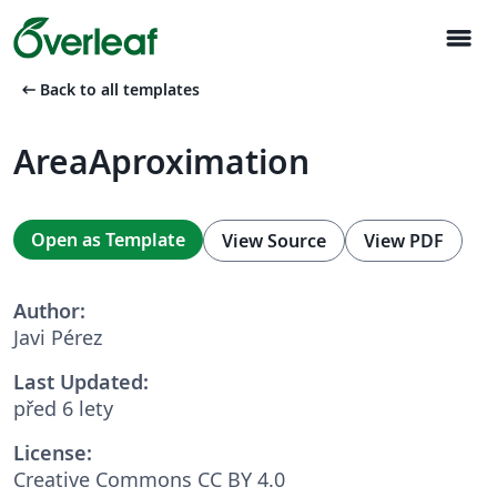
menu
arrow_left_alt
Back to all templates
AreaAproximation
Open as Template
View Source
View PDF
Author:
Javi Pérez
Last Updated:
před 6 lety
License:
Creative Commons CC BY 4.0