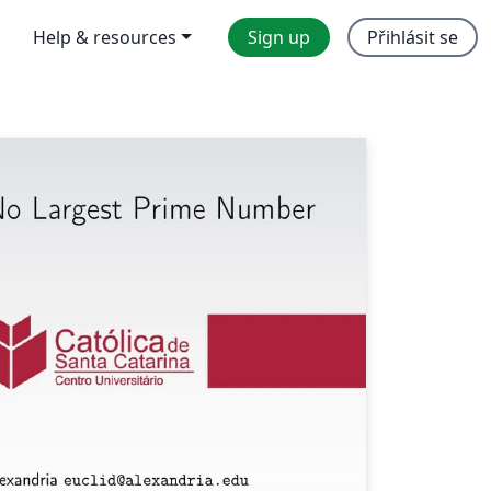
Help & resources
Sign up
Přihlásit se