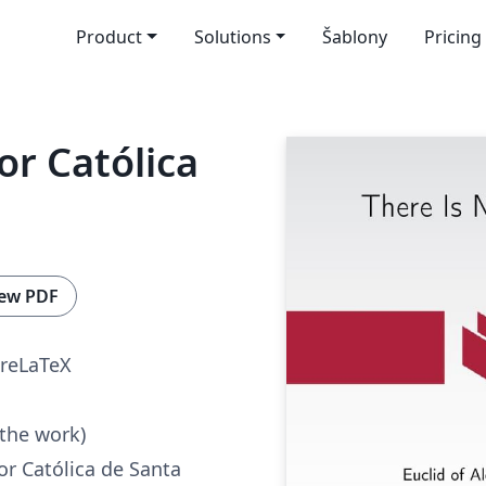
Product
Solutions
Šablony
Pricing
r Católica
ew PDF
reLaTeX
 the work)
r Católica de Santa