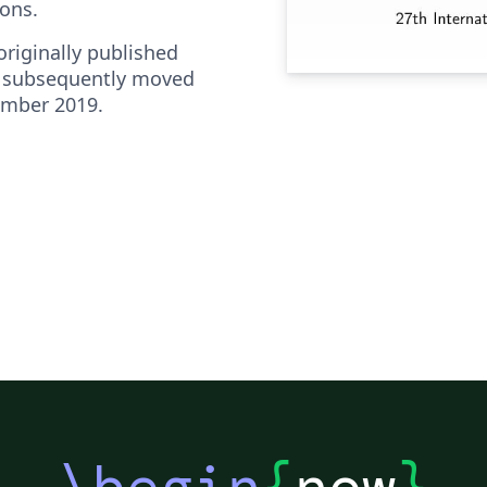
ions.
riginally published
 subsequently moved
ember 2019.
\begin
{
now
}