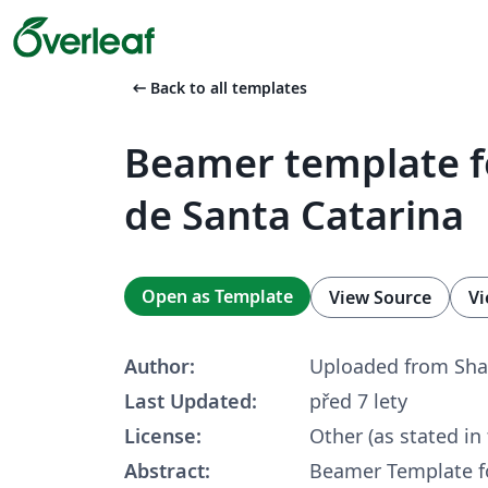
arrow_left_alt
Back to all templates
Beamer template fo
de Santa Catarina
Open as Template
View Source
Vi
Author:
Uploaded from Sha
Last Updated:
před 7 lety
License:
Other (as stated in
Abstract:
Beamer Template fo