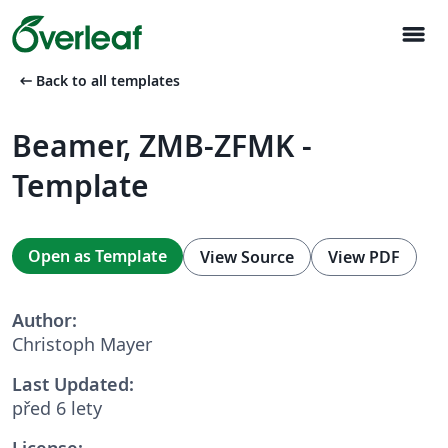
menu
arrow_left_alt
Back to all templates
Beamer, ZMB-ZFMK -
Template
Open as Template
View Source
View PDF
Author:
Christoph Mayer
Last Updated:
před 6 lety
License: