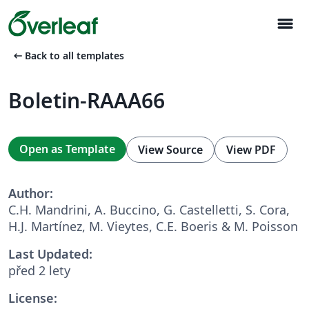
menu
arrow_left_alt
Back to all templates
Boletin-RAAA66
Open as Template
View Source
View PDF
Author:
C.H. Mandrini, A. Buccino, G. Castelletti, S. Cora,
H.J. Martínez, M. Vieytes, C.E. Boeris & M. Poisson
Last Updated:
před 2 lety
License: