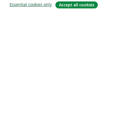
Essential cookies only
Accept all cookies
About
About us
Careers
Blog
Solutions
For business
For universities
For government