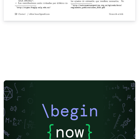
\begin
{
now
}