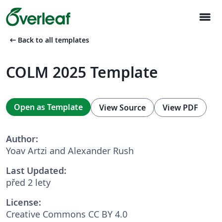
menu
arrow_left_alt
Back to all templates
COLM 2025 Template
Open as Template
View Source
View PDF
Author:
Yoav Artzi and Alexander Rush
Last Updated:
před 2 lety
License:
Creative Commons CC BY 4.0