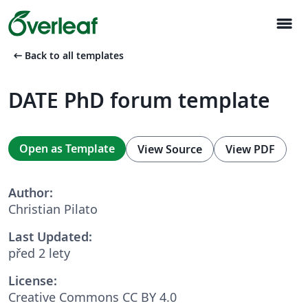
menu
arrow_left_alt
Back to all templates
DATE PhD forum template
Open as Template
View Source
View PDF
Author:
Christian Pilato
Last Updated:
před 2 lety
License:
Creative Commons CC BY 4.0