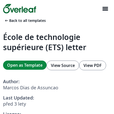
menu
arrow_left_alt
Back to all templates
École de technologie
supérieure (ETS) letter
Open as Template
View Source
View PDF
Author:
Marcos Dias de Assuncao
Last Updated:
před 3 lety
License: