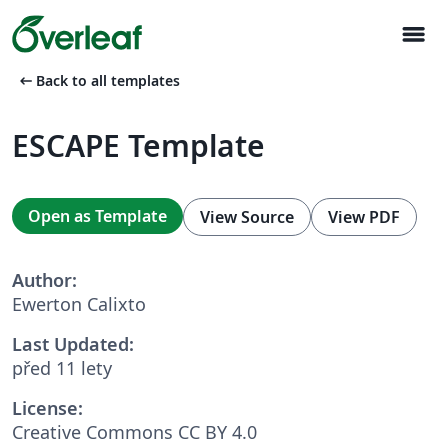
menu
arrow_left_alt
Back to all templates
ESCAPE Template
Open as Template
View Source
View PDF
Author:
Ewerton Calixto
Last Updated:
před 11 lety
License:
Creative Commons CC BY 4.0