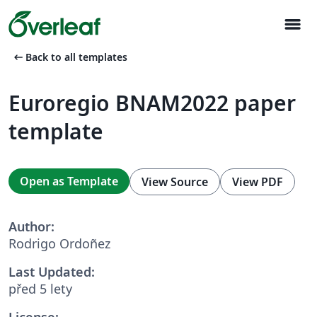
menu
arrow_left_alt
Back to all templates
Euroregio BNAM2022 paper
template
Open as Template
View Source
View PDF
Author:
Rodrigo Ordoñez
Last Updated:
před 5 lety
License: