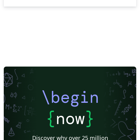
\begin
{
now
}
Discover why over 25 million