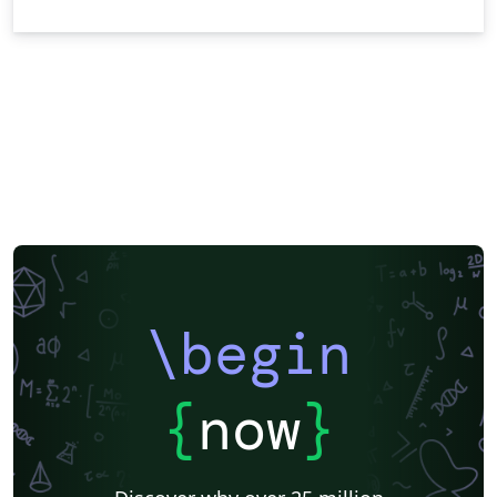
\begin
{
now
}