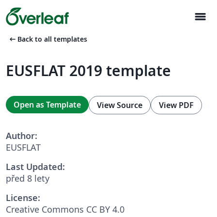
menu
arrow_left_alt
Back to all templates
EUSFLAT 2019 template
Open as Template
View Source
View PDF
Author:
EUSFLAT
Last Updated:
před 8 lety
License:
Creative Commons CC BY 4.0