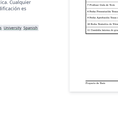
ica. Cualquier
ificación es
s
University
Spanish