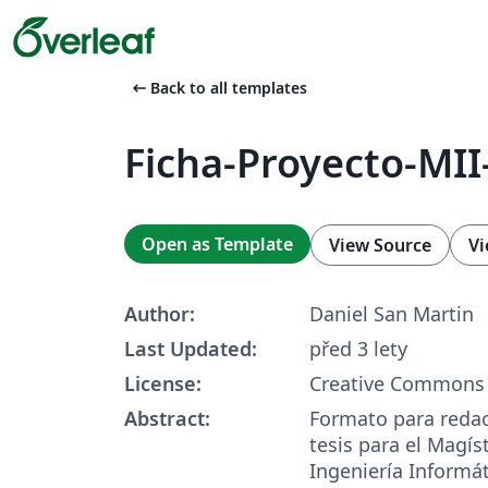
arrow_left_alt
Back to all templates
Ficha-Proyecto-MI
Open as Template
View Source
Vi
Author:
Daniel San Martin
Last Updated:
před 3 lety
License:
Creative Commons 
Abstract:
Formato para redac
tesis para el Magís
Ingeniería Informá