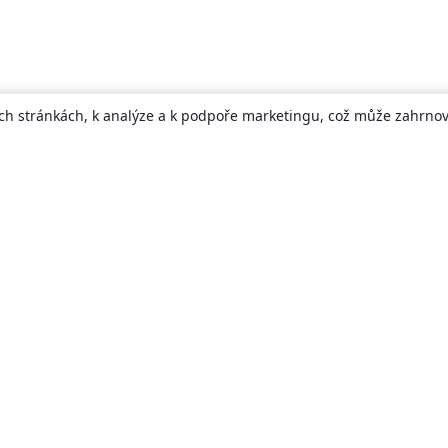
ch stránkách, k analýze a k podpoře marketingu, což může zahrnova
About
About us
Careers
Blog