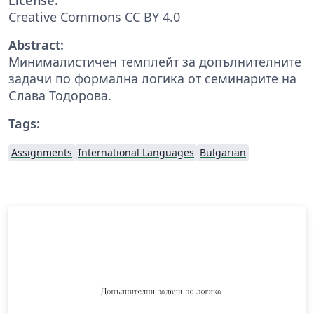
Creative Commons CC BY 4.0
Abstract:
Минималистичен темплейт за допълнителните
задачи по формална логика от семинарите на
Слава Тодорова.
Tags:
Assignments
International Languages
Bulgarian