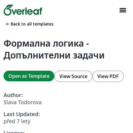
menu
arrow_left_alt
Back to all templates
Формална логика -
Допълнителни задачи
Open as Template
View Source
View PDF
Author:
Slava Todorova
Last Updated:
před 7 lety
License: