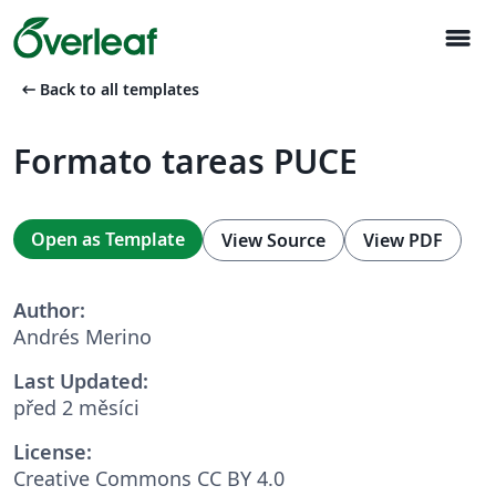
menu
arrow_left_alt
Back to all templates
Formato tareas PUCE
Open as Template
View Source
View PDF
Author:
Andrés Merino
Last Updated:
před 2 měsíci
License:
Creative Commons CC BY 4.0