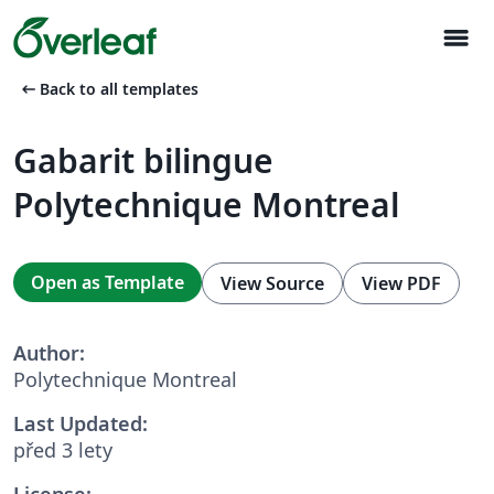
menu
arrow_left_alt
Back to all templates
Gabarit bilingue
Polytechnique Montreal
Open as Template
View Source
View PDF
Author:
Polytechnique Montreal
Last Updated:
před 3 lety
License: