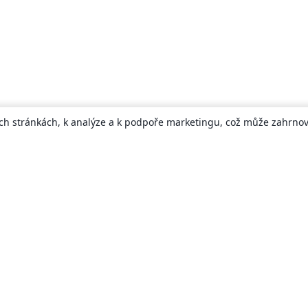
ch stránkách, k analýze a k podpoře marketingu, což může zahrnova
About
About us
Careers