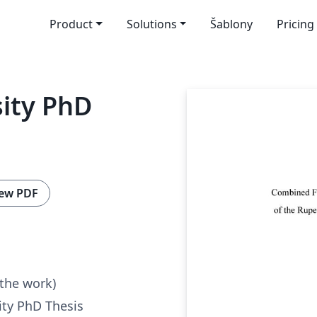
Product
Solutions
Šablony
Pricing
sity PhD
ew PDF
 the work)
ity PhD Thesis