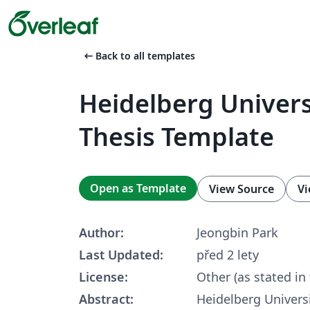
arrow_left_alt
Back to all templates
Heidelberg Univer
Thesis Template
Open as Template
View Source
Vi
Author:
Jeongbin Park
Last Updated:
před 2 lety
License:
Other (as stated in
Abstract:
Heidelberg Univers