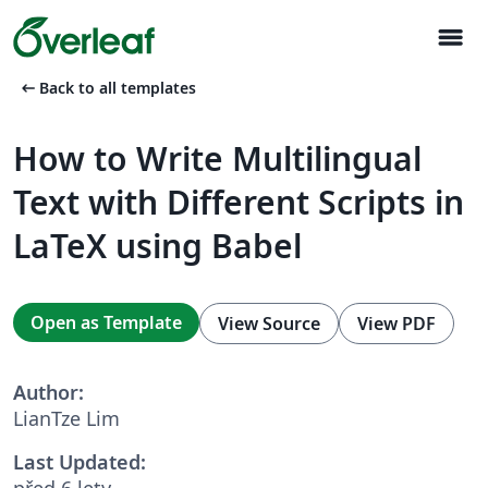
menu
arrow_left_alt
Back to all templates
How to Write Multilingual
Text with Different Scripts in
LaTeX using Babel
Open as Template
View Source
View PDF
Author:
LianTze Lim
Last Updated:
před 6 lety