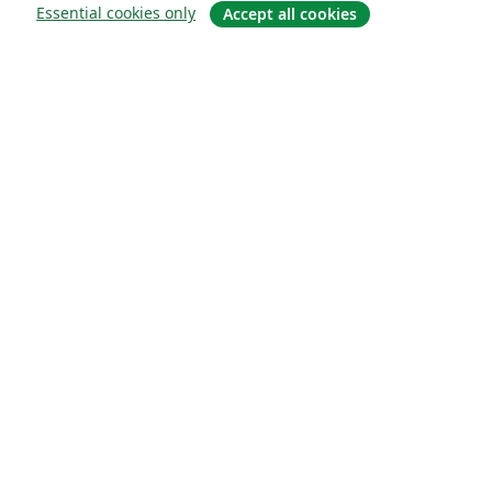
Essential cookies only
Accept all cookies
About
About us
Careers
Blog
Solutions
For business
For universities
For government