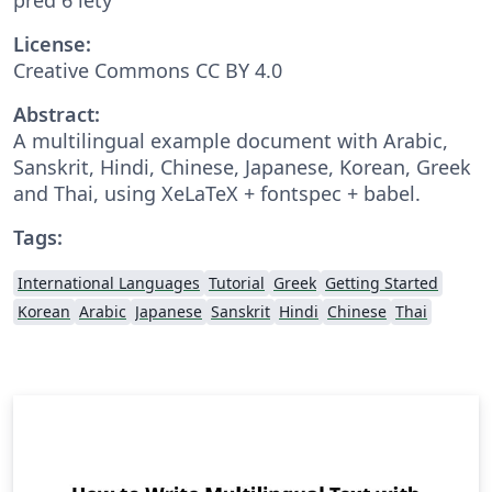
License:
Creative Commons CC BY 4.0
Abstract:
A multilingual example document with Arabic,
Sanskrit, Hindi, Chinese, Japanese, Korean, Greek
and Thai, using XeLaTeX + fontspec + babel.
Tags:
International Languages
Tutorial
Greek
Getting Started
Korean
Arabic
Japanese
Sanskrit
Hindi
Chinese
Thai