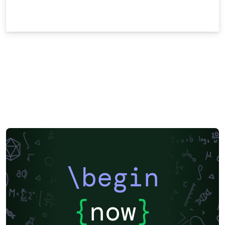
\begin
{
now
}