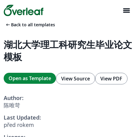
menu
arrow_left_alt
Back to all templates
湖北大学理工科研究生毕业论文
模板
Open as Template
View Source
View PDF
Author:
陈唯苛
Last Updated:
před rokem
License: