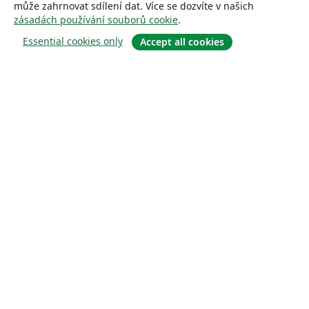
může zahrnovat sdílení dat. Více se dozvíte v našich
zásadách používání souborů cookie
.
Essential cookies only
Accept all cookies
About
About us
Careers
Blog
Solutions
For business