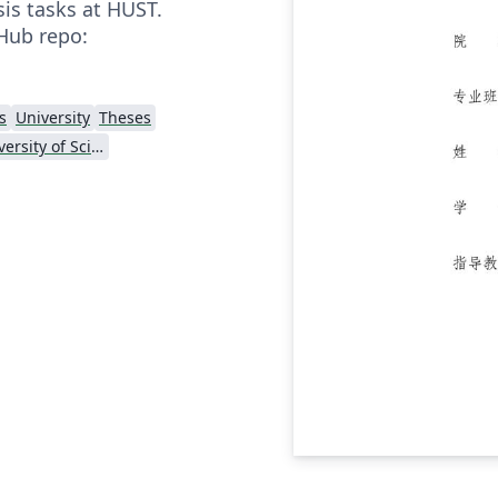
is tasks at HUST.
Hub repo:
s
University
Theses
Huazhong University of Science and Technology