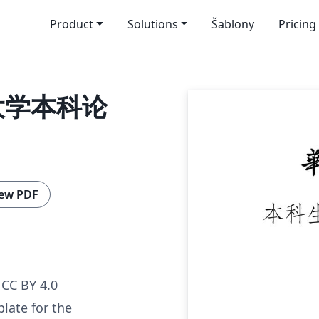
Product
Solutions
Šablony
Pricing
技大学本科论
ew PDF
CC BY 4.0
late for the