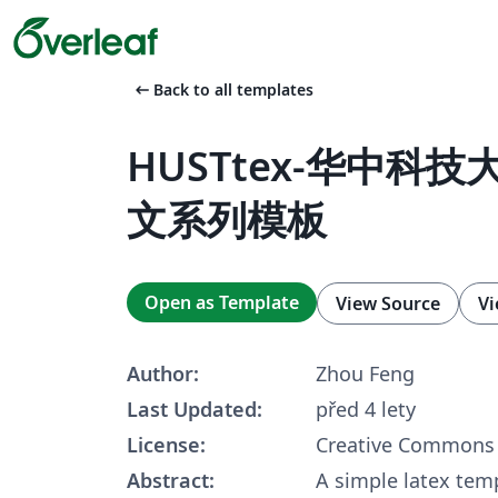
arrow_left_alt
Back to all templates
HUSTtex-华中科
文系列模板
Open as Template
View Source
Vi
Author:
Zhou Feng
Last Updated:
před 4 lety
License:
Creative Commons 
Abstract:
A simple latex temp