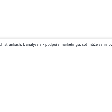
ch stránkách, k analýze a k podpoře marketingu, což může zahrnova
About
About us
Careers