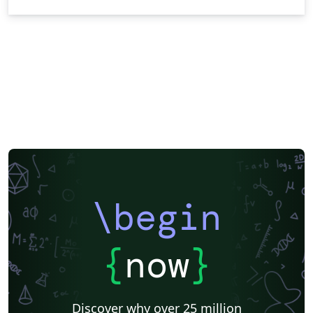
\begin
{
now
}
Discover why over 25 million