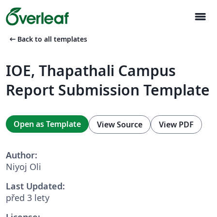
menu
arrow_left_alt
Back to all templates
IOE, Thapathali Campus
Report Submission Template
Open as Template
View Source
View PDF
Author:
Niyoj Oli
Last Updated:
před 3 lety
License: