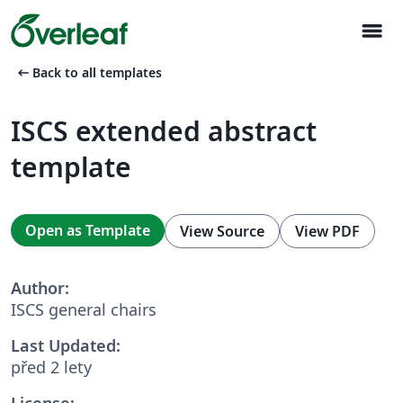
menu
arrow_left_alt
Back to all templates
ISCS extended abstract
template
Open as Template
View Source
View PDF
Author:
ISCS general chairs
Last Updated:
před 2 lety
License: