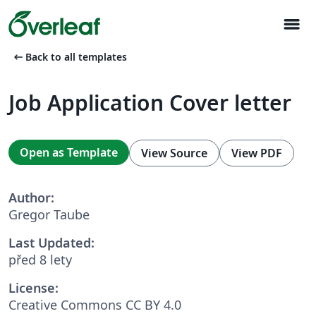
menu
arrow_left_alt
Back to all templates
Job Application Cover letter
Open as Template
View Source
View PDF
Author:
Gregor Taube
Last Updated:
před 8 lety
License:
Creative Commons CC BY 4.0