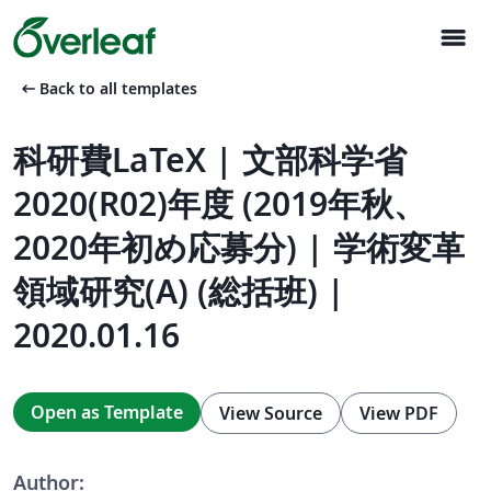
menu
arrow_left_alt
Back to all templates
科研費LaTeX | 文部科学省
2020(R02)年度 (2019年秋、
2020年初め応募分) | 学術変革
領域研究(A) (総括班) |
2020.01.16
Open as Template
View Source
View PDF
Author: