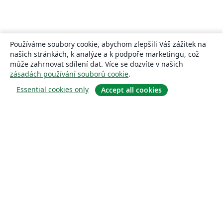
Používáme soubory cookie, abychom zlepšili Váš zážitek na
našich stránkách, k analýze a k podpoře marketingu, což
může zahrnovat sdílení dat. Více se dozvíte v našich
zásadách používání souborů cookie
.
Essential cookies only
Accept all cookies
About
About us
Careers
Blog